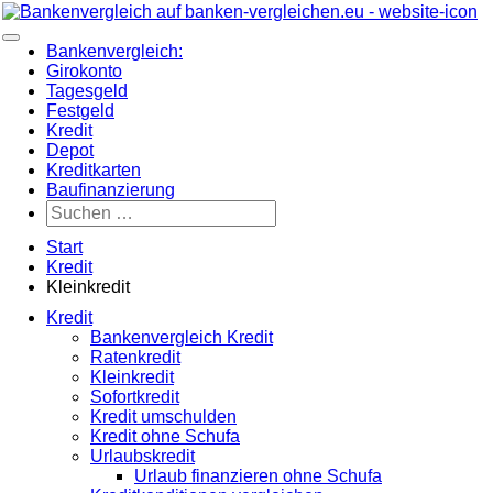
Zum
Inhalt
Hauptmenü
springen
Bankenvergleich:
Girokonto
Tagesgeld
Festgeld
Kredit
Depot
Kreditkarten
Baufinanzierung
Suchen
nach:
Suchen
Start
Kredit
Kleinkredit
Kredit
Bankenvergleich Kredit
Ratenkredit
Kleinkredit
Sofortkredit
Kredit umschulden
Kredit ohne Schufa
Urlaubskredit
Urlaub finanzieren ohne Schufa