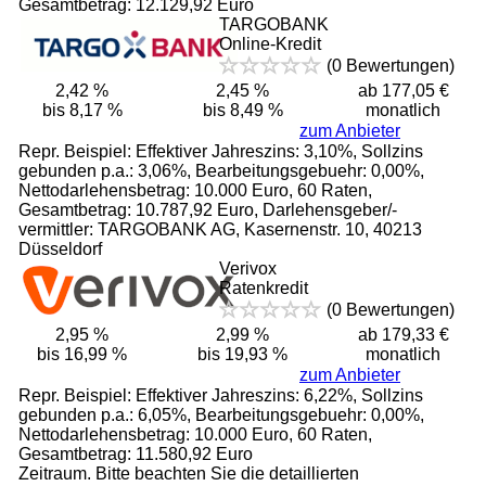
Gesamtbetrag: 12.129,92 Euro
TARGOBANK
Online-Kredit
(0 Bewertungen)
2,42 %
2,45 %
ab 177,05 €
bis 8,17 %
bis 8,49 %
monatlich
zum Anbieter
Repr. Beispiel: Effektiver Jahreszins: 3,10%, Sollzins
gebunden p.a.: 3,06%, Bearbeitungsgebuehr: 0,00%,
Nettodarlehensbetrag: 10.000 Euro, 60 Raten,
Gesamtbetrag: 10.787,92 Euro, Darlehensgeber/-
vermittler: TARGOBANK AG, Kasernenstr. 10, 40213
Düsseldorf
Verivox
Ratenkredit
(0 Bewertungen)
2,95 %
2,99 %
ab 179,33 €
bis 16,99 %
bis 19,93 %
monatlich
zum Anbieter
Repr. Beispiel: Effektiver Jahreszins: 6,22%, Sollzins
gebunden p.a.: 6,05%, Bearbeitungsgebuehr: 0,00%,
Nettodarlehensbetrag: 10.000 Euro, 60 Raten,
Gesamtbetrag: 11.580,92 Euro
Zeitraum. Bitte beachten Sie die detaillierten