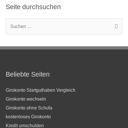
Seite durchsuchen
S
u
c
h
e
n
Beliebte Seiten
n
a
Girokonto Startguthaben Vergleich
c
Girokonto wechseln
h
Girokonto ohne Schufa
:
kostenloses Girokonto
Kredit umschulden