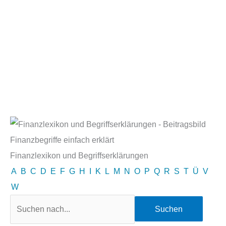
Finanzbegriffe einfach erklärt
Finanzlexikon und Begriffserklärungen
A
B
C
D
E
F
G
H
I
K
L
M
N
O
P
Q
R
S
T
Ü
V
W